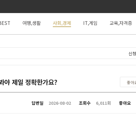
BEST
여행,생활
사회,경제
IT,게임
교육,자격증
신청
 봐야 제일 정확한가요?
좋아
답변일
2026-08-02
조회수
6,011회
좋아요