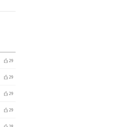
29
29
29
29
28