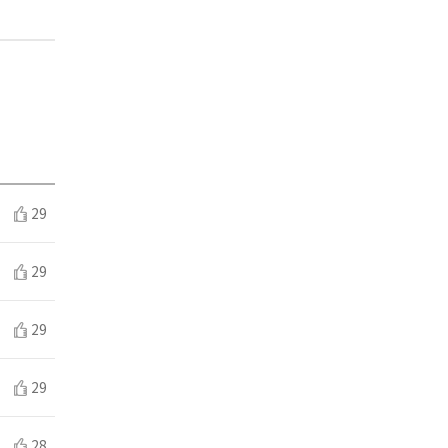
29
29
29
29
28