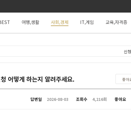
BEST
여행,생활
사회,경제
IT,게임
교육,자격증
신청
청 어떻게 하는지 알려주세요.
좋아
답변일
2026-08-03
조회수
4,216회
좋아요