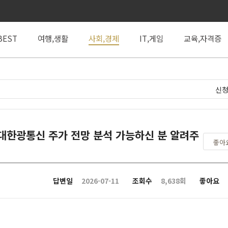
BEST
여행,생활
사회,경제
IT,게임
교육,자격증
신청
대한광통신 주가 전망 분석 가능하신 분 알려주
좋아
답변일
2026-07-11
조회수
8,638회
좋아요