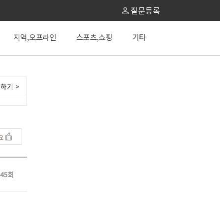
질문등록
지역,오프라인
스포츠,쇼핑
기타
하기 >
요
45회