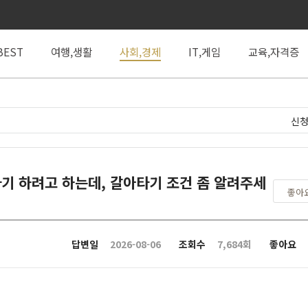
BEST
여행,생활
사회,경제
IT,게임
교육,자격증
신청
기 하려고 하는데, 갈아타기 조건 좀 알려주세
좋아
답변일
2026-08-06
조회수
7,684회
좋아요