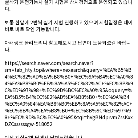
굴삭기 운전기능사 실기 시험은 상시검정으로 운영되고 있습니
다.
보통 한달에 2번씩 실기 시험 진행하고 있으며 시험일정은 네이
버로 바로 확인 가능합니다.
아래링크 올려드리니 참고해보시고 답변이 도움되셨길 바랍니
다.
https://search.naver.com/search.naver?
sm=tab_hty.top&where=nexearch&query=%EA%B5%B
4%EC%82%AD%EA%B8%B0+%EC%9A%B4%EC%A0%8
4%EA%B8%B0%EB%8A%A5%EC%82%AC+%EC%8B%9
C%ED%97%98+%EC%9D%BC%EC%A0%95&oquery=%
EA%B5%B4%EC%82%AD%EA%B8%B0+%EC%9A%B4
%EC%A0%84%EA%B8%B0%EB%8A%A5%EC%82%AC+
%EC%8B%A4%EA%B8%B0+%EC%8B%9C%ED%97%9
8+%EC%9D%BC%EC%A0%95&tqi=hVgBNdprvmZssKxx
DZCssssssgw-518052
이상 지식답변 팀에서 답변드렸습니다.